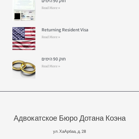
חוק 90 הימים
Read More »
Returning Resident Visa
Read More »
חוק 90 הימים
Read More »
Адвокатское Бюро Дотана Коэна
ул. ХаАрбаа, д. 28