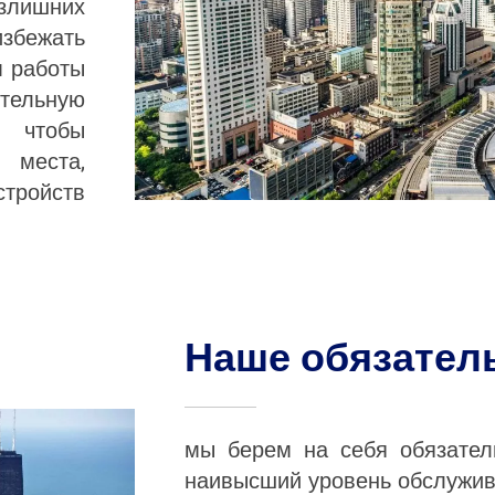
излишних
збежать
м работы
ительную
 чтобы
места,
стройств
Наше обязател
мы берем на себя обязател
наивысший уровень обслужив