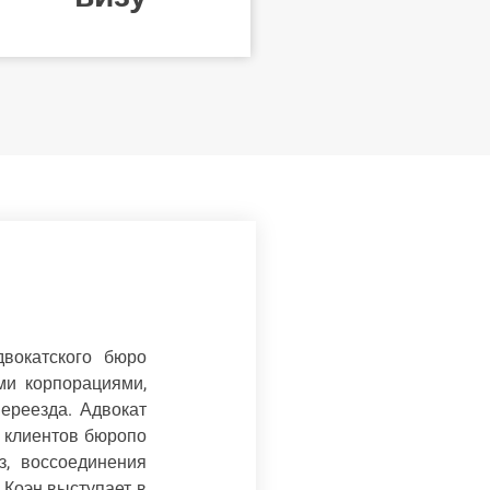
вокатского бюро
ми корпорациями,
ереезда. Адвокат
и клиентов бюропо
з, воссоединения
 Коэн выступает в