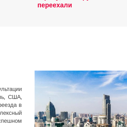
переехали
ультации
ль, США,
реезда в
лексный
успешном