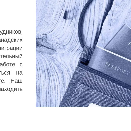
дников,
надских
миграции
ельный
аботе с
ться на
те. Наш
аходить