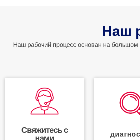
Наш 
Наш рабочий процесс основан на большом 
Наш т
Получить совет
Наши адвокаты 
Свяжитесь с нами для
вашу пригодн
бесплатной начальной
запрашиваем
консультации
Свяжитесь с
Анкет
диагнос
Свяжитесь с нами
нами
корректир