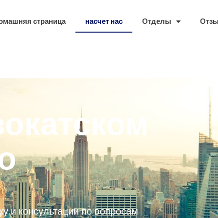
омашняя страница
насчет нас
Отделы
Отз
окатском
о
 и консультации по вопросам