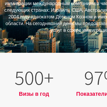
иммиграции международным компаниям и час
следующих странах: Израиль, США, Австралия
2004 году адвокатом Дотаном Коэном и имее
области. На сегодняшний день мы предостав
услуг в сфере иммиграци
500
+
97
Визы в год
Показатели