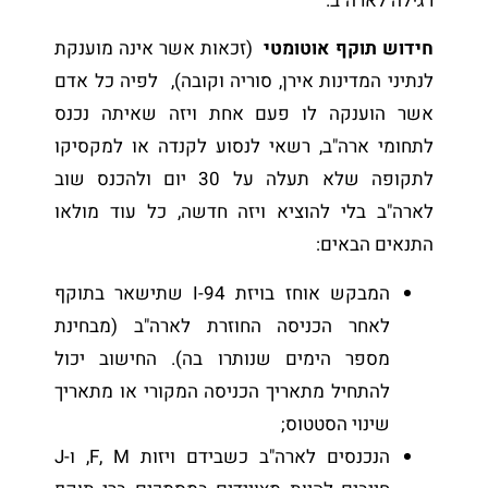
רגילה לארה"ב.
חידוש תוקף אוטומטי
(זכאות אשר אינה מוענקת
לנתיני המדינות אירן, סוריה וקובה), לפיה כל אדם
אשר הוענקה לו פעם אחת ויזה שאיתה נכנס
לתחומי ארה"ב, רשאי לנסוע לקנדה או למקסיקו
לתקופה שלא תעלה על 30 יום ולהכנס שוב
לארה"ב בלי להוציא ויזה חדשה, כל עוד מולאו
התנאים הבאים:
המבקש אוחז בויזת I-94 שתישאר בתוקף
לאחר הכניסה החוזרת לארה"ב (מבחינת
מספר הימים שנותרו בה). החישוב יכול
להתחיל מתאריך הכניסה המקורי או מתאריך
שינוי הסטטוס;
הנכנסים לארה"ב כשבידם ויזות F, M, ו-J