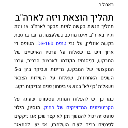
בארה"ב.
תהליך הוצאת ויזה לארה"ב
תהליך הגשת בקשה לויזת מבקר לארה"ב או ויזת
תייר בארה"ב, איננו מורכב כשלעצמו. מדובר בהגשת
בקשה אונליין, על גבי
טופס DS-160
. הטופס די
ארוך ויש בו שאלות על פרטיו האישיים של
המבקש, כניסותיו הקודמו לארצות הברית, עברו
המקצועי של המבקש, מדינות שביקר בהן ב-5
השנים האחרונות, שאלות על השירות הצבאי
ושאלות "כן/לא" בנושאי ביטחון פנים ובדיקות רקע.
כמו כן יש להעלות תמונת פספורט שעונה על
הקריטריונים המדוייקים של החוק
. מנסיון, מילוי
טופס זה יכול להמשך זמן לא קצר שכן אנו נזקקים
לפרטים רבים לשם השלמתו, אז יש להתאזר