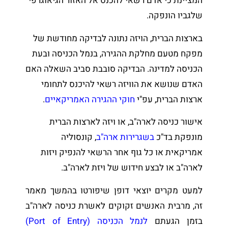
המציינת כי אדם רשאי להכנס אל האזור הגיאוגרפי
שלגביו הונפקה.
בארצות הברית, הויזה נתונה לבדיקה מחודשת של
מפקח מטעם מחלקת ההגירה, בנמל הכניסה ובעת
הכניסה למדינה. הבדיקה סובבת סביב השאלה האם
האדם שנושא את הוויזה רשאי להיכנס לתחומי
ארצות הברית, עפ"י
חוקי ההגירה האמריקאיים
.
אישור כניסה לארה"ב, או ויזה לארצות הברית
מונפקת בד"כ
בשגרירות ארה"ב
, קונסוליה
אמריקאית או כל גוף אחר הרשאי להנפיק ויזות
לארה"ב או לבצע חידוש של ויזת לארה"ב.
למעט מקרים יוצאי דופן שיפורטו בהמשך מאמר
זה, מרבית האנשים זקוקים לאשרת כניסה לארה"ב
בזמן הגעתם
לנמל הכניסה (Port of Entry)