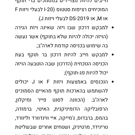
חייבים להיות מצויידים במסמכים ברי תוקף
המוכיחים רציפות סטטוס (I-20 לבעלי ויזות F
או M, או DS-2019 לבעלי ויזות J).
למבקש דרכון שבו ויזה שאינה ויזת הגירה
(הויזה יכולה להיות שלא בתוקף) אשר נעשה
בה שימוש בכניסה קודמת לארה"ב;
למבקש חייב להיות דרכון בר תוקף בעת
הכניסה הנוכחית (הדרכון שבה הוטבעה הויזה
יכול להיות פג-תוקף);
הנכנסים באמצעות ויזות F או J יכולים
להשתמש בהארכות תוקף מהאיים הסמוכים
לארה"ב. (הכוונה לסנט פייר ומיקלון,
הרפובליקה הדומיניקנית, האיטי, ברמודה,
בהמס, ברבדוס, ג'מייקה, איי ווינדוורד וליוורד,
טרינידד, מרטיניק, ושטחים אחרים שבשליטת