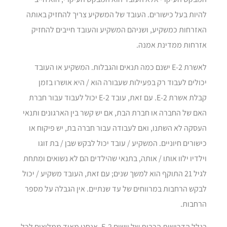
להיות בעל כישורים. העובד של המשקיע צריך להחזיק באותה
האזרחות כמשקיע, ושניהם המשקיע והעובד חייבים להחזיק
אזרחות ממדינת אמנה.
לאשרת E-2 ישנם כמה תנאים והגבלות. המשקיע או העובד
יכולים לעבוד רק בפעילות שעבורה הוא / היא אושרו בזמן
קבלת אשרת E-2. עם זאת, עובד E-2 יכול לעבוד עבור חברת
האם של החברה או חברת הבת, אם יש קשר בין הארגונים ותנאי
העסקה לא השתנו, ואם לעבודה עבור חברה בת, יש פיקוח או
כישורים חיוניים. המשקיע / עובד יכול לבקש שבן / בת זוגו
וילדיו ילוו אותו / אותה, בתנאי שהילדים הם לא נשואים ומתחת
לגיל 21 התוקף הוא למשך שנים; עם זאת, העובד משקיע / יכול
לבקש הרחבות במרווחים של עד שנתיים. אין הגבלה על מספר
הרחבות.
בגלל הדרישות הרבות של יישום E-2, אנחנו מאוד ממליצים לכל