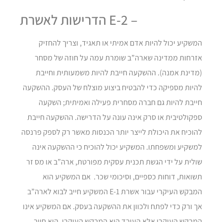
הדרישות לאשרת E-2 –
המשקיע יכול להיות אדם אמיתי או תאגיד, וצריך להחזיק
אזרחות ממדינה שארה”ב שומרת עמה על חוזה של מסחר
(מדינת אמנה). ההשקעה חייבת להיות משמעותית וחייבת
להיות מספיקה כדי להבטיח ביצוע מוצלח של העסק. ההשקעה
חייבת להיות גם חברה מסחרית פעילה ואמיתית; השקעה
ספקולטיבית או סרק אינה עונה על הדרישה. ההשקעה חייבת
להוכיח את היכולת לייצר יותר הכנסות מאשר רק לספק פרנסה
למשקיע ומשפחתו. המשקיע יכול להוכיח כי ההשקעה אינה
שולית על ידי הגשת תכנית עסקית מפורטת, ארה”ב או מס זר
תשואות, דוחות כספיים, וסיכומי שכר. אם המשקיע הוא
המבקש העיקרי עבור אשרת E-1 המשקיע חייב לבוא לארה”ב
אך ורק כדי לפתח ולכוון את ההשקעה בעסק. אם המשקיע אינו
המבקש העיקרי אלא העובד הוא המבקש העיקרי, הוא חייב