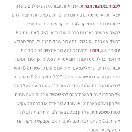
לעבוד בארצות הברית
. ישנן ויזות עבור אלה שיש להם כישרון
יוצא דופן או מועסקים בתחום מסוים. חלק מאשרות העבודה הם
לעובדים זמניים וחלקם לעובדים קבועים. למי שמעוניין
להשקיע בעסק בארצות הברית אולי כדאי לשקול את ויזת E-2
“משקיע אמנה”, סוג של ויזה עבור עובדים זמניים. החל מחודש
ינואר 2017,
ויזה
זו תהיה זמינה עבור אזרחים ברוב מדינות
אירופה, בחלק ממדינות דרום אמריקה ואסיה, אך אינה זמינה
עבור אזרחים ישראליים; עם זאת, אנו צופים כי אשרת E-2 תהיה
זמינה עבור אזרחי ישראל במהלך 2017. האשרה E-2 מאפשרת
למישהו ממדינת אמנה (מדינה שארה”ב שומרת עמה על חוזה
של מסחר) לעבוד בארה”ב גם למי שמשקיע כמות משמעותית
של הון בעסק בארה”ב, או עובד עבור אדם או חברה המשקיע
כמות משמעותית של הון בעסק בארה”ב. הדרישות לקבלת
אשרת E-2 משתנות בהתאם לעובדה אם המבקש העיקרי הנו
המשקיע או העובד.