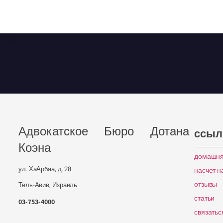
Адвокатское Бюро Дотана
ссыл
Коэна
домашня
ул. ХаАрбаа, д. 28
насчет н
отзывы
Тель-Авив, Израиль
статьи
03-753-4000
связатьс