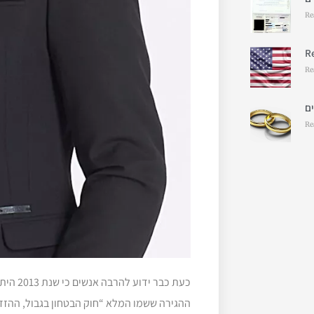
Re
R
Re
Re
כעת כב