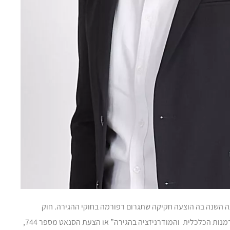
ר ידוע להרבה אנשים כי שנת 2013 היתה השנה בה הוצעה חקיקה שתגרום רפורמה בחוקי ההגירה. חוק
ההגירה ששמו המלא “חוק הבטחון בגבול, ההזדמנות הכלכלית והמודרניזציה בהגירה” או הצעת הסנאט מספר 744,