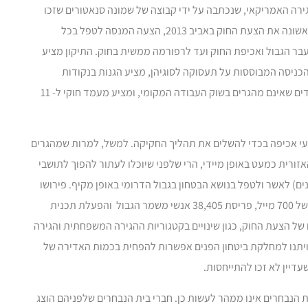
ירה האמריקאי, שנכתבה על ידי קבוצה של שמונה סנאטורים שזכו
לכינוי “כנופיית השמונה”. הסנאטורים הציגו לראשונה את הצעת החוק באביב 2013, הצעה המנסה לטפל בכל
ר הגבול ואכיפת החוק ועד לרפורמה ממשית בחוק. התיקון מציע
כניסה המבוססות על תעסוקה לסוגיהן, מציע הגנות בנקודות
קריטיות, מגדיל את כמות וזמינות ההיצע לעובדים שאינם מהגרים בשוק העבודה המקומי, ומציע מעמד חוקי ל- 11
עי אכיפה בכדי להשלים את תהליך החקיקה. למשל, למרות שמהגרים
זורית כמעט באופן מיידי, הרי שלפני שיוכלו לעתור להפוך לתושבי
ם) לאשר ולטפל בנושא הבטחון בגבול הדרומי באופן מקיף. פירושו
של דבר הוא, בין יתר הדברים, סיום הקמת גדר של 700 מייל, פריסת 38,405 אנשי משמר הגבול והפעלת תכנית
 הצעת החוק, כגון שינויים בקטגוריות ההגירה המשפחתית והגירה
ויתנו למחלקת ביטחון הפנים אפשרות להפחית בכמות האדירה של
דיין לא זכו להתייחסות.
 הנבחרים אינו ממהר לעשות כן. חברי בית הנבחרים שלפניהם הוצג