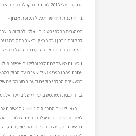
התיקון ביולי 2013 לא תמכו בקבלתו כמות שהוא והציעו תיקון משלהם, שכלל את הנקודות הבאות:
1. התכנית החדשה תכלול תקופת מבחן –
המהגרים הבלתי רשומים ייאלצו להודות כי עברו
לתקופת מבחן (על-תנאי), כאשר בתקופה זו יהיו
מעמד זמני המתואר בהצעת החוק של הסנאט.
זיכיון זה מיועד לתת לרפובליקנים אפשרות 
אחרת פתחו בפני אנשים שעברו על החוק במתכו
במעשיהם הבלתי חוקיים ולעבור סוג מסויים של
2. התכנית תשתמש בתמריץ של בדיקה אלקטרונית שתהווה תנאי לסיום תקופת המבחן –
תנאי ליישום התכנית הינו ששיטה אשר תאפש
לאחר חמש שנות הפעלתה. במידה ולא, כל המו
דרישה זו תקיפה הרבה יותר מהמוצע בתיקון ש
לקבלת אזרחות אכן תופעל, אך אין בה כדי להוו