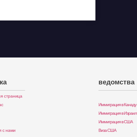
ка
ведомства
я страница
ас
Иммиграция в Канаду
Иммиграция в Израил
Иммиграция в США
я с нами
Виза США