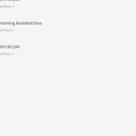
ad More »
eturning Resident Visa
ad More »
חוק 90 הימים
ad More »