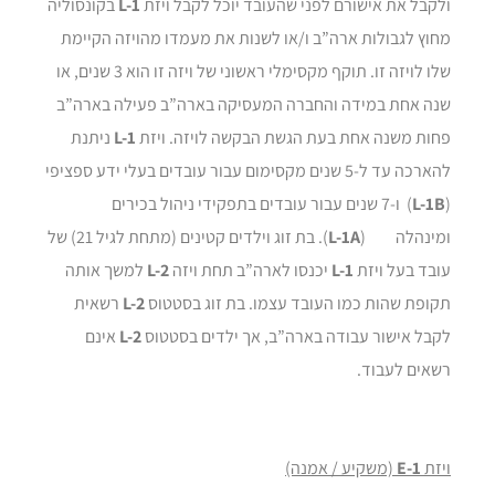
ולקבל את אישורם לפני שהעובד יוכל לקבל ויזת
L-1
בקונסוליה
מחוץ לגבולות ארה”ב ו/או לשנות את מעמדו מהויזה הקיימת
שלו לויזה זו. תוקף מקסימלי ראשוני של ויזה זו הוא 3 שנים, או
שנה אחת במידה והחברה המעסיקה בארה”ב פעילה בארה”ב
פחות משנה אחת בעת הגשת הבקשה לויזה. ויזת
L-1
ניתנת
להארכה עד ל-5 שנים מקסימום עבור עובדים בעלי ידע ספציפי
(
L-1B
) ו-7 שנים עבור עובדים בתפקידי ניהול בכירים
ומינהלה (
L-1A
). בת זוג וילדים קטינים (מתחת לגיל 21) של
עובד בעל ויזת
L-1
יכנסו לארה”ב תחת ויזה
L-2
למשך אותה
תקופת שהות כמו העובד עצמו. בת זוג בסטטוס
L-2
רשאית
לקבל אישור עבודה בארה”ב, אך ילדים בסטטוס
L-2
אינם
רשאים לעבוד.
ויזת
E-1
(משקיע / אמנה)