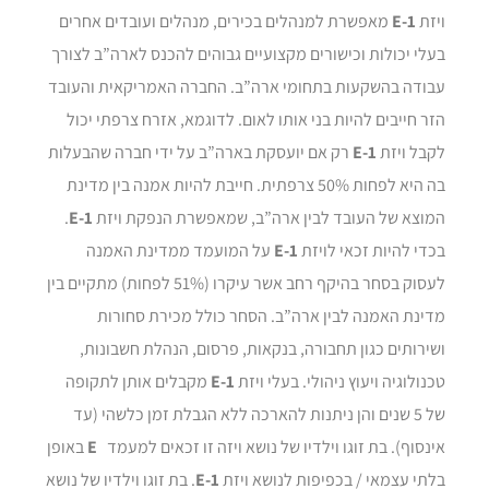
ויזת
E-1
מאפשרת למנהלים בכירים, מנהלים ועובדים אחרים
בעלי יכולות וכישורים מקצועיים גבוהים להכנס לארה”ב לצורך
עבודה בהשקעות בתחומי ארה”ב. החברה האמריקאית והעובד
הזר חייבים להיות בני אותו לאום. לדוגמא, אזרח צרפתי יכול
לקבל ויזת
E-1
רק אם יועסקת בארה”ב על ידי חברה שהבעלות
בה היא לפחות 50% צרפתית. חייבת להיות אמנה בין מדינת
המוצא של העובד לבין ארה”ב, שמאפשרת הנפקת ויזת
E-1
.
בכדי להיות זכאי לויזת
E-1
על המועמד ממדינת האמנה
לעסוק בסחר בהיקף רחב אשר עיקרו (51% לפחות) מתקיים בין
מדינת האמנה לבין ארה”ב. הסחר כולל מכירת סחורות
ושירותים כגון תחבורה, בנקאות, פרסום, הנהלת חשבונות,
טכנולוגיה ויעוץ ניהולי. בעלי ויזת
E-1
מקבלים אותן לתקופה
של 5 שנים והן ניתנות להארכה ללא הגבלת זמן כלשהי (עד
אינסוף). בת זוגו וילדיו של נושא ויזה זו זכאים למעמד
E
באופן
בלתי עצמאי / בכפיפות לנושא ויזת
E-1
. בת זוגו וילדיו של נושא