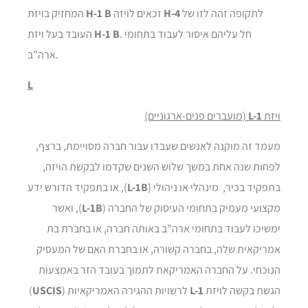
לתקופה זהה לזו של
H-4
זכאים לויזה
H-1 B
המחזיק בויזת
. חל עליהם איסור לעבוד בתחומי
H-1 B
העובד בעל ויזת
ארה”ב.
L
ויזת
L-1
(מועברים פנים-ארגוניים)
מעמד זה מוקנה לאנשים שעבדו עבור חברה מסויימת, ברצף,
לפחות שנה אחת במשך שלוש השנים שקדמו לבקשת הויזה,
בתפקיד בכיר, מינהלי או ניהולי (
L-1B
), או בתפקיד הדורש ידע
מקצועי מעמיק בתחומי העיסוק של החברה (
L-1B
), ואשר
ימשיכו לעבוד בתחומי ארה”ב באותה חברה, או בחברת בת
אמריקאית שלה, בחברה קשורה, או בחברת האם של המעסיק
הנוכחי. על החברה האמריקאת לתמוך בעובד הזר באמצעות
הגשת בקשה לויזת
L-1
לרשויות ההגירה האמריקאיות (
USCIS
)