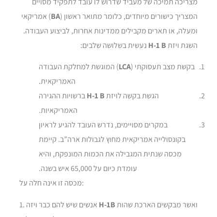
מצריכה תמיכה של מעביד שדרוש לו עובד לתפקיד מסויים
המצריך כישורים מיוחדים, כלומר מתואר ראשון (
BA
) אמריקאי
ומעלה, או תארים מקבילים ממדינות אחרות, לביצוע העבודה.
השגת ויזת
H-1 B
נעשית בשלושה שלבים:
בקשת מצב תעסוקתי (
LCA
) המוגשת למחלקת העבודה
האמריקאית.
הגשת בקשה לויזת
H-1 B
ברשויות ההגירה
האמריקאיות.
במקרים מסויימים, נדרש העובד להגיע לראיון
בקונסולייה אמריקאית מחוץ לגבולות ארה”ב. קיימת
מכסה שנתית המגבילה את הכמות המונפקת, והיא
עומדת כיום על 65,000 איש בשנה.
מכסה זו אינה חלה על:
ואשר מבקשים הארכת שהות
H-1B
1. אנשים שיש להם כבר ויזה