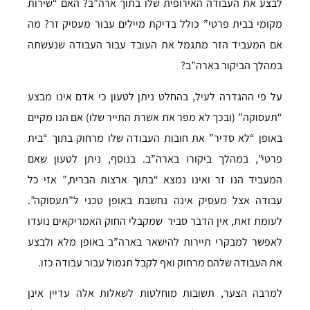
לבצע את העבודה האירופית שלו בתוך ארה”ב? האם “שירות
מקומי בבית פרטי” כולל בדיקת מיילים עבור מעסיק זר? מה
אם המעביד הזר מתגמל את העובד עבור העבודה שנעשתה
במהלך הביקור בארה”ב?
על פי ההגדרה לעיל, בהחלט ניתן לטעון כי אדם אינו מבצע
“תעסוקה” (ובכך לא מפר את אשרת התייר שלו) אם הנו מקיים
באופן “לא סדיר” את חובות העבודה שלו מרחוק בתוך “בית
פרטי”, במהלך ביקורו בארה”ב. בנוסף, ניתן לטעון שאם
המעביד הנו זר ואינו נמצא “בתוך ארצות הברית,” אזי כל
עבודה אצל מעסיק אינה נחשבת באופן טכני ל”תעסוקה”.
לעומת זאת, אין הדבר סביר שמקבלי החוק האמריקאים נועדו
לאפשר למבקרי תיירות להישאר בארה”ב באופן מלא ולבצע
את העבודה שלהם מרחוק ואף לקבל תגמול עבור עבודה כזו.
למרבה הצער, תשובות מוחלטות לשאלות אלה עדיין אינן