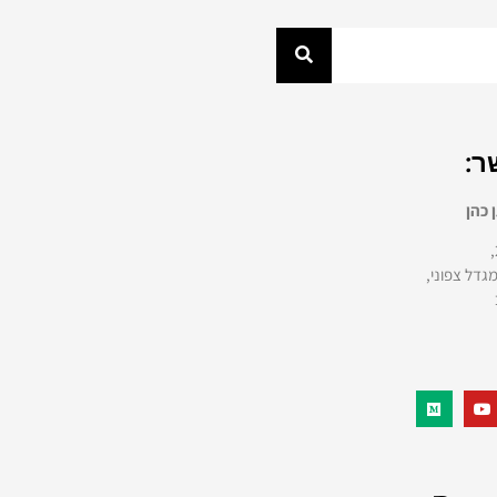
ר:
 כהן
גדל צפוני,