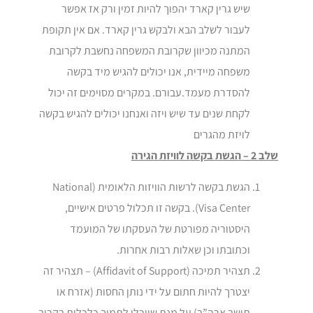
שיש גרין קארד יהפוך להיות זמין ורק אז אפשר
לעבור לשלב הבא ולבקש גרין קארד. אם אין תקופת
המתנה מכיוון שקרובת המשפחה נחשבת לקרובת
משפחה מיידית, אנו יכולים להגיש מיד בקשה
להסדרת מעמד.עבורם. במקרים מסוימים זה יכול
לקחת שנים עד שיש ויזה ואנחנו יכולים להגיש בקשה
לויזת מהגרים
שלב 2 – הגשת בקשה לוויזת הגירה
הגשת בקשה לרשות הוויזות הלאומית (National
Visa Center). בקשה זו תכלול פרטים אישיים,
היסטוריה מפורטת של העסקתו של המועמד
וכתובתו וכן שאלות רבות אחרות.
תצהיר תמיכה (Affidavit of Support) – תצהיר זה
יצטרך להיות חתום על ידי נותן החסות (אזרח או
תושב ארה”ב) על מנת שיוכלו לתמוך כלכלית בקרוב