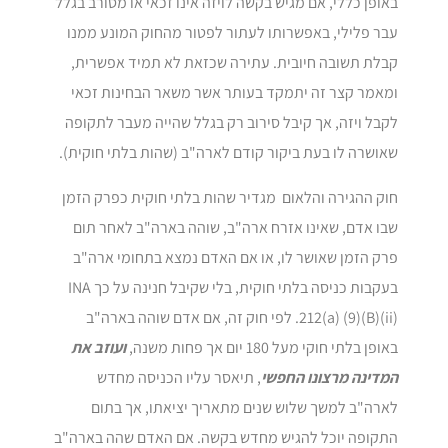
באופן כללי, אם מגיש בקשה לויזה אינו זכאי או מסורב בגלל
עבר פלילי, באפשרותו לעתור לפטור מהחוק המונע ממנו
קבלת תשובה חיובית. עתירה שכזאת לא תמיד אפשרית,
ומאמר קצר זה יתמקד בעותר אשר משאר הבחינות זכאי
לקבל ויזה, אך קיבל סירוב רק בגלל שהייה מעבר לתקופה
שאושרה לו בעת ביקור קודם לארה"ב (שהות בלתי חוקית).
חוק ההגירה והלאום מגדיר שהות בלתי חוקית כפרק הזמן
שבו אדם, שאינו אזרח ארה"ב, שוהה בארה"ב לאחר תום
פרק הזמן שאושר לו, או אם האדם נמצא בתחומי ארה"ב
בעקבות כניסה בלתי חוקית, בלי שקיבל חנינה על כך INA
212(a) (9)(B)(ii). לפי חוק זה, אם אדם שוהה בארה"ב
באופן בלתי חוקי מעל 180 יום אך פחות משנה,
ועוזב את
המדינה מרצונו החפשי
, תיאסר עליו הכניסה מחדש
לארה"ב למשך שלוש שנים מתאריך יציאתו, אך בתום
התקופה יוכל להגיש מחדש בקשה. אם האדם שהה בארה"ב