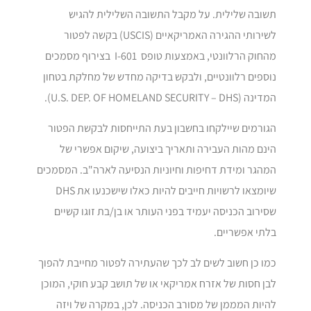
תשובה שלילית. על מקבל התשובה השלילית להגיש
לשירותי ההגירה האמריקאיים (USCIS) בקשה לפטור
מהחוק הרלוונטי, באמצעות טופס I-601 בצירוף מסמכים
נוספים רלוונטיים, ולבקש בדיקה מחדש של מחלקת בטחון
המדינה (U.S. DEP. OF HOMELAND SECURITY – DHS).
הגורמים שיילקחו בחשבון בעת התייחסות לבקשת הפטור
הינם מהות העבירה ותאריך ביצועה, שיקום אפשרי של
המהגר ומידת דחיפות וחיוניות הנסיעה לארה"ב. המסמכים
שיומצאו לרשויות חייבים להיות כאלו שישכנעו את DHS
שסירוב הכניסה יעמיד בפני העותר או בן/בת זוגו קשיים
בלתי אפשריים.
כמו כן חשוב לשים לב לכך שהעתירה לפטור מחייבת להפוך
לבן חסות של אזרח אמריקאי או של תושב קבע חוקי, המוכן
להיות המממן של מסורב הכניסה. לכן, במקרה של ויזה