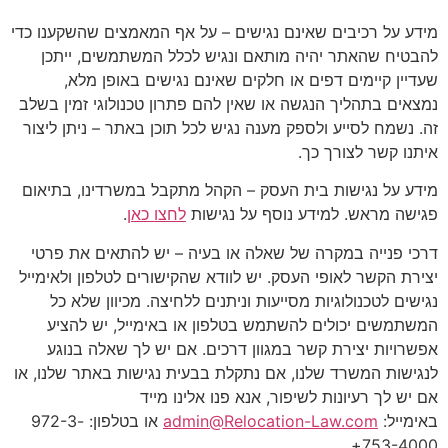
מידע על רכיבים שאינם נגישים – על אף המאמצים שהשקענו כדי
להבטיח שהאתר יהיה מותאם ונגיש לכלל המשתמשים, ייתכן
שעדיין קיימים דפים או חלקים שאינם נגישים באופן מלא,
נמצאים בתהליך הנגשה או שאין להם פתרון טכנולוגי זמין בשלב
זה. נשמח לסייע ולספק מענה נגיש לכל תוכן באתר – ניתן ליצור
איתנו קשר לצורך כך.
מידע על נגישות בית העסק – הקהל מתקבל במשרדינו, בתיאום
פגישה מראש. למידע נוסף על נגישות
לחצו כאן
.
דרכי פנייה במקרה של שאלה או בעיה – יש להתאים את פרטי
יצירת הקשר לאופי העסק. יש לוודא שהקישורים לטלפון ולאימייל
נגישים לטכנולוגיות מסייעות וניתנים ללחיצה. מכיוון שלא כל
המשתמשים יכולים להשתמש בטלפון או באימייל, יש להציע
אפשרויות יצירת קשר במגוון דרכים. אם יש לך שאלה בנוגע
לנגישות המשרד שלנו, אם נתקלת בבעית נגישות באתר שלנו, או
אם יש לך רעיונות לשיפור, אנא פנו אלינו מייד
באימייל:
admin@Relocation-Law.com
או בטלפון: 972-3-
753-4000+