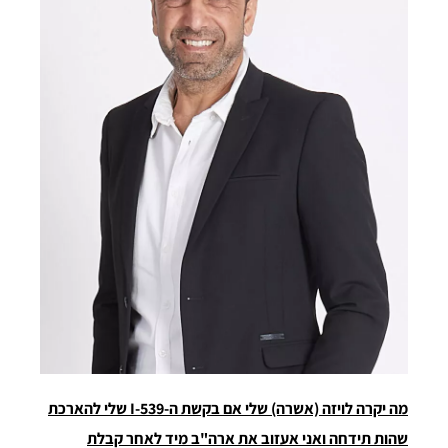
מה יקרה לויזה (אשרה) שלי אם בקשת ה-
I-539
שלי להארכת
שהות תידחה ואני אעזוב את ארה"ב מיד לאחר קבלת