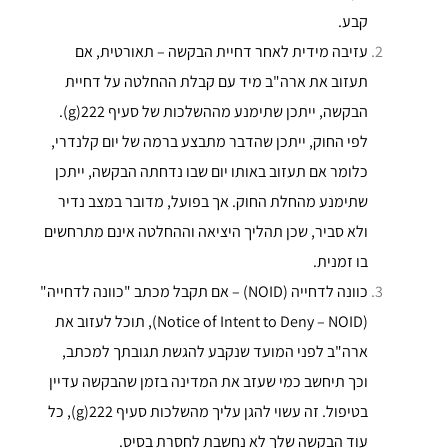
קבע.
עזיבה מידית לאחר דחיית הבקשה – תאורטית, אם
תעזוב את ארה"ב מיד עם קבלת ההחלטה על דחיית
הבקשה, ייתכן שתימנע מההשלכות של סעיף 222(g).
לפי החוק, ייתכן שהדבר מתבצע ברמה של יום קלנדרי,
כלומר אם תעזוב באותו יום שבו נדחתה הבקשה, ייתכן
שתימנע מהחלת החוק. אך בפועל, מדובר במצב נדיר
ולא סביר, שכן תהליך היציאה וההחלטה אינם מתרחשים
בו זמנית.
כוונה לדחייה (NOID) – אם תקבל מכתב "כוונה לדחייה"
(Notice of Intent to Deny – NOID), תוכל לעזוב את
ארה"ב לפני המועד שנקבע להגשת תגובתך למכתב,
וכך תיחשב כמי שעזב את המדינה בזמן שהבקשה עדיין
בטיפול. זה עשוי להגן עליך מהשלכות סעיף 222(g), כל
עוד הבקשה שלך לא נחשבת לחסרת בסיס.