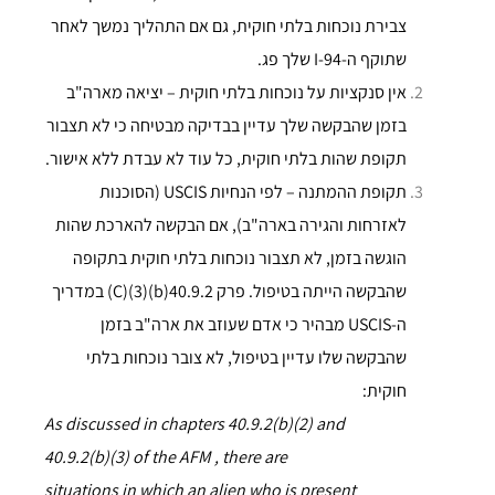
צבירת נוכחות בלתי חוקית, גם אם התהליך נמשך לאחר
שתוקף ה-I-94 שלך פג.
אין סנקציות על נוכחות בלתי חוקית – יציאה מארה"ב
בזמן שהבקשה שלך עדיין בבדיקה מבטיחה כי לא תצבור
תקופת שהות בלתי חוקית, כל עוד לא עבדת ללא אישור.
תקופת ההמתנה – לפי הנחיות USCIS (הסוכנות
לאזרחות והגירה בארה"ב), אם הבקשה להארכת שהות
הוגשה בזמן, לא תצבור נוכחות בלתי חוקית בתקופה
שהבקשה הייתה בטיפול. פרק 40.9.2(b)(3)(C) במדריך
ה-USCIS מבהיר כי אדם שעוזב את ארה"ב בזמן
שהבקשה שלו עדיין בטיפול, לא צובר נוכחות בלתי
חוקית:
As discussed in chapters 40.9.2(b)(2) and
40.9.2(b)(3) of the AFM , there are
situations in which an alien who is present