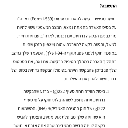
התשובה?
כאשר מגישים בקשה להארכת סטטוס (Form I-539) בארה"ב
על בסיס האשרה בה אתה נמצא, המצב המשפטי עשוי להיות
מורכב אם הבקשה נדחית. אם נכנסת לארה"ב עם ויזת תייר,
למשל, והגשת בקשה להארכת שהות (I-539) בזמן שהיית
במעמד חוקי (לפני שפג תוקף ה-I-94 שלך), המעמד שלך נחשב
בתהליך הארכה במהלך הטיפול בבקשה. עם זאת, אם הסטטוס
שלך פג בזמן שהבקשה הייתה בטיפול והבקשה נדחית בסופו של
דבר, חשוב להבין את ההשלכות:
ביטול הוויזה תחת סעיף 222(g) – ברגע שהבקשה
נדחית, אתה נחשב לשוהה בלתי חוקי על פי סעיף
222(g) של חוק ההגירה האמריקאי (INA). המשמעות
היא שהוויזה שלך מבוטלת אוטומטית, ותצטרך להגיש
בקשה לוויזה חדשה מהמדינה שבה אתה אזרח או תושב