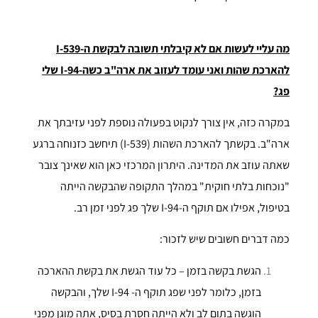
מה עליי לעשות אם לא קיבלתי תשובה לבקשת ה-
I-539
להארכת שהות ואני עומד לעזוב את ארה"ב כשה-
I-94
שלי
פג?
במקרה כזה, אין צורך לנקוט בפעולה נוספת לפני עזיבתך את
ארה"ב. בקשתך להארכת השהות (I-539) תיחשב כזנוחה ברגע
שאתה עוזב את המדינה. היתרון המרכזי כאן הוא שאינך צובר
"נוכחות בלתי חוקית" במהלך התקופה שהבקשה הייתה
בטיפול, אפילו אם תוקף ה-I-94 שלך פג לפני זמן רב.
כמה דברים חשובים שיש לזכור:
הגשת בקשה בזמן – כל עוד הגשת את בקשת ההארכה
בזמן, כלומר לפני שפג תוקף ה- I-94 שלך, והבקשה
הוגשה בתום לב ולא הייתה חסרת בסיס, אתה מוגן מפני