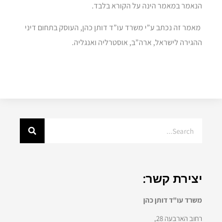
הנאמר במאמר הינה על הקורא בלבד.
מאמר זה נכתב ע”י משרד עו”ד דותן כהן, העוסק בתחום דיני
ההגירה לישראל, ארה”ב, אוסטרליה ואנגליה.
יצירת קשר:
משרד עו"ד דותן כהן
רחוב הארבעה 28,