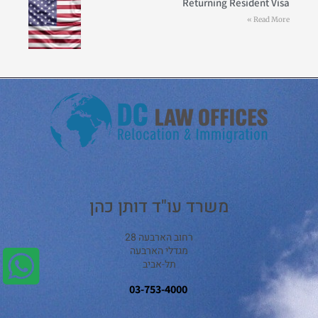
Returning Resident Visa
Read More »
משרד עו"ד דותן כהן
רחוב הארבעה 28
מגדלי הארבעה
תל-אביב
03-753-4000